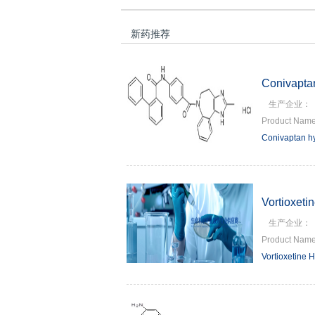
新药推荐
Conivapta
生产企业：
Product Name
Conivaptan h
Vortioxeti
生产企业：
Product Name
Vortioxetine 