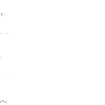
81-
神分
b分子式