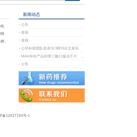
新闻动态
公告
物化
喜报
调研、
喜报
选择、
公司科研团队发表SCI期刊论文喜讯
MAH持有产品间苯三酚口服冻干片、间苯三酚口崩片完成上市许可注册受理
公告
P备12027193号-1