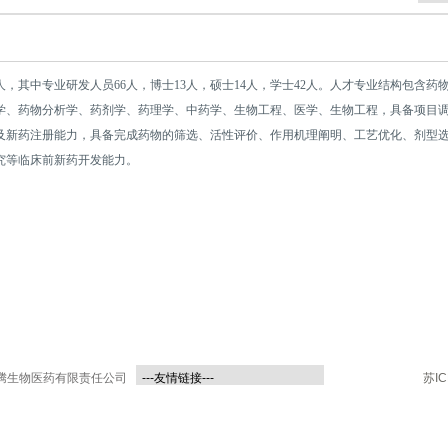
人，其中专业研发人员66人，博士13人，硕士14人，学士42人。人才专业结构包含药
学、药物分析学、药剂学、药理学、中药学、生物工程、医学、生物工程，具备项目
及新药注册能力，具备完成药物的筛选、活性评价、作用机理阐明、工艺优化、剂型
究等临床前新药开发能力。
凯腾生物医药有限责任公司
---友情链接---
苏IC