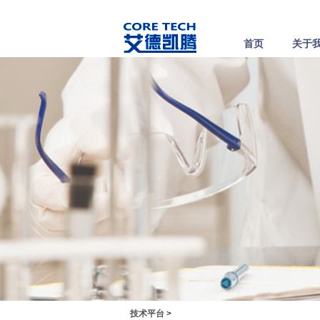
首页
关于
技术平台
>