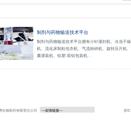
制剂与药物输送技术平台
制剂与药物输送技术平台拥有小针灌封机、冷冻干燥
机、流化床制粒包衣机、气流粉碎机、旋转压片机、
囊灌装机、铝塑-双铝包装机...
凯腾生物医药有限责任公司
---友情链接---
苏IC