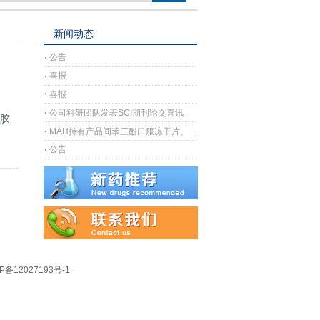
新闻动态
公告
喜报
喜报
公司科研团队发表SCI期刊论文喜讯
胶
MAH持有产品间苯三酚口服冻干片、间苯三酚口崩片完成上市许可注册受理
公告
P备12027193号-1