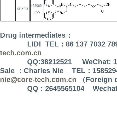
475085-
SLXP-3
57-5
Drug intermediates
：
LIDI TEL
：
86 137 7032 78
tech.com.cn
QQ:38212521 WeChat: 137 
Sale
：
Charles Nie TEL
：
158529
nie@core-tech.com.cn
（
Foreign 
QQ
：
2645565104 Wecha