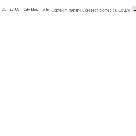
Contact Us
|
Site Map
Traffic
Copyright Nanjing CoreTech biomedical Co,.Ltd.
-