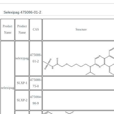
Selexipag 475086-01-2
Product
Product
CAS
Structure
Name
Name
475086-
selexipag
01-2
475086-
SLXP-1
75-0
selexipag
475084-
SLXP-2
96-9